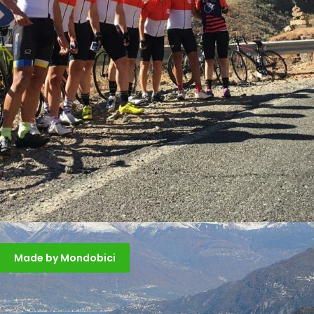
EUROPA-SPAGNA:I CALDI INVERNI DELLE
CANARIE
Made by Mondobici
2.200 €