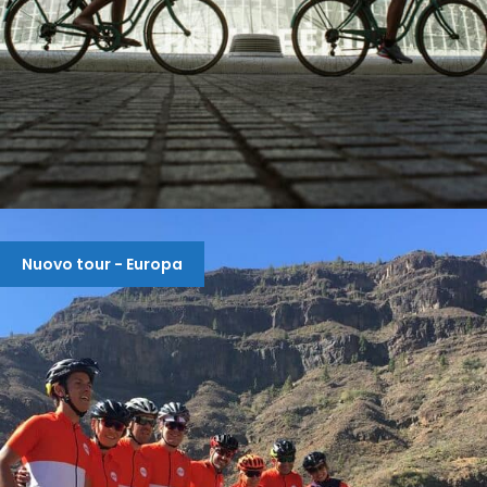
EUROPA-SPAGNA: VALENCIA WEEK END SELF
GUIDED E GRUPPO
Nuovo tour - Europa
400 €