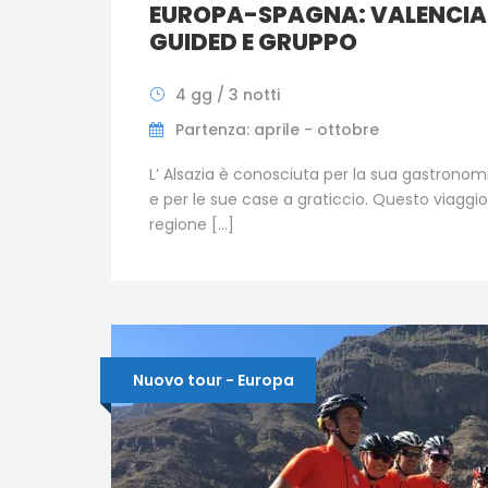
EUROPA-SPAGNA: VALENCIA 
GUIDED E GRUPPO
4 gg / 3 notti
Partenza: aprile - ottobre
L’ Alsazia è conosciuta per la sua gastronomia,
e per le sue case a graticcio. Questo viaggio 
regione […]
Nuovo tour - Europa