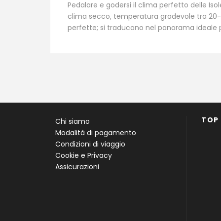
Pedalare e godersi il clima perfetto delle Iso
clima secco, temperatura gradevole tra 20-2
perfette; si traducono nel panorama ideale 
TOP
Chi siamo
Modalità di pagamento
Condizioni di viaggio
Cookie e Privacy
Assicurazioni