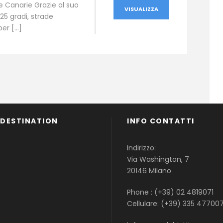
le Canarie Grazie al suo
VISUALIZZA
5 gradi, strade
per […]
 DESTINATION
INFO CONTATTI
Famiglie
Indirizzo:
Gruppi
Via Washington, 7
Single
20146 Milano
Phone : (+39) 02 4819071
Cellulare: (+39) 335 47700