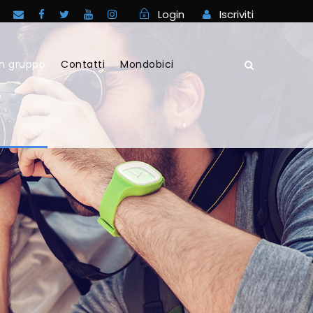
Login
Iscriviti
in gruppo
Contatti
Mondobici