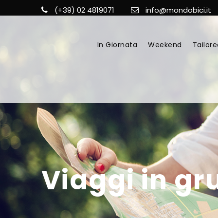
(+39) 02 4819071
info@mondobici.it
In Giornata
Weekend
Tailore
Viaggi in g