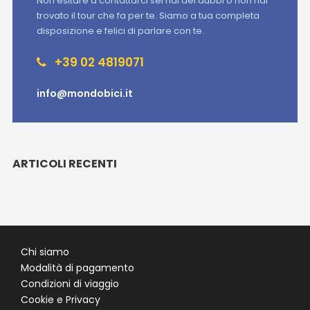
Non esitare a contattarci sei hai dei dubbi o non hai
trovato il tour che fa per te. Siamo a tua completa
disposizione e felici di parlare con te.
+39 02 4819071
info@mondobici.it
ARTICOLI RECENTI
Chi siamo
Modalità di pagamento
Condizioni di viaggio
Cookie e Privacy