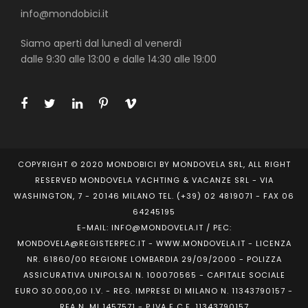
info@mondobici.it
Siamo aperti dal lunedì al venerdì
dalle 9:30 alle 13:00 e dalle 14:30 alle 19:00
COPYRIGHT © 2020 MONDOBICI BY MONDOVELA SRL, ALL RIGHT
RESERVED MONDOVELA YACHTING & VACANZE SRL - VIA
WASHINGTON, 7 - 20146 MILANO TEL. (+39) 02 4819071 - FAX 06
64245195
E-MAIL: INFO@MONDOVELA.IT / PEC:
MONDOVELA@REGISTERPEC.IT - WWW.MONDOVELA.IT - LICENZA
NR. 61860/00 REGIONE LOMBARDIA 29/09/2000 - POLIZZA
ASSICURATIVA UNIPOLSAI N. 100070565 - CAPITALE SOCIALE
EURO 30.000,00 I.V. - REG. IMPRESE DI MILANO N. 11343790157 -
REA N. MI 1457571 - P.IVA E C.F. 11343790157