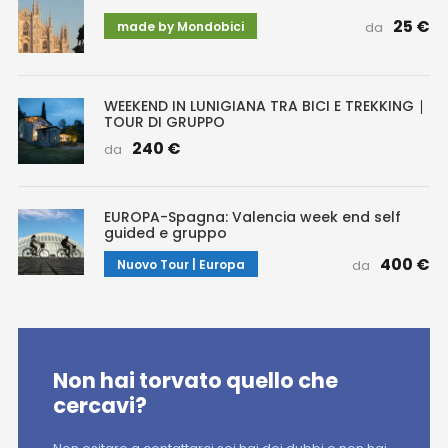
25 €
made by Mondobici
da
WEEKEND IN LUNIGIANA TRA BICI E TREKKING ∣
TOUR DI GRUPPO
240 €
da
EUROPA-Spagna: Valencia week end self
guided e gruppo
400 €
Nuovo Tour | Europa
da
Non hai torvato quello che
cercavi?