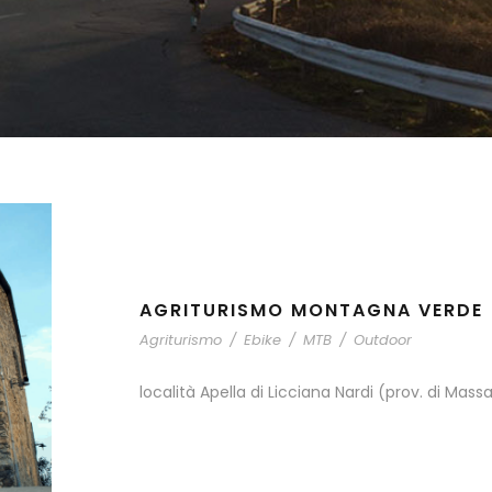
AGRITURISMO MONTAGNA VERDE
Agriturismo
/
Ebike
/
MTB
/
Outdoor
località Apella di Licciana Nardi (prov. di Mass