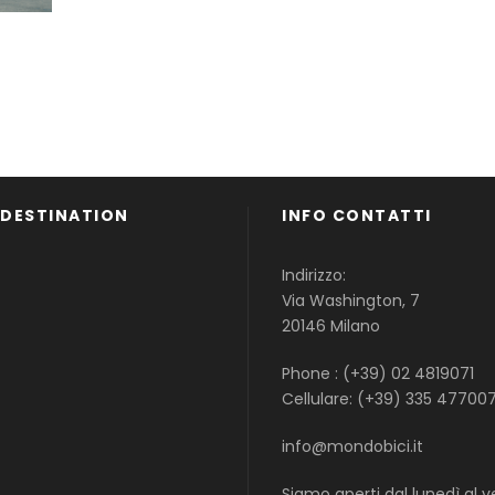
 DESTINATION
INFO CONTATTI
Famiglie
Indirizzo:
Gruppi
Via Washington, 7
Single
20146 Milano
Phone : (+39) 02 4819071
Cellulare: (+39) 335 47700
info@mondobici.it
Siamo aperti dal lunedì al v