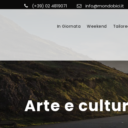
(+39) 02 4819071
info@mondobici.it
In Giornata
Weekend
Tailore
Arte e cultu