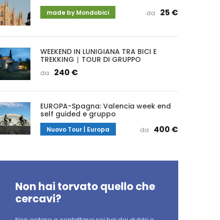
25 €
made by Mondobici
da
WEEKEND IN LUNIGIANA TRA BICI E
TREKKING ∣ TOUR DI GRUPPO
240 €
da
EUROPA-Spagna: Valencia week end
self guided e gruppo
400 €
Nuovo Tour | Europa
da
Non hai torvato quello che
cercavi?
Non esitare a contattarci sei hai dei dubbi o