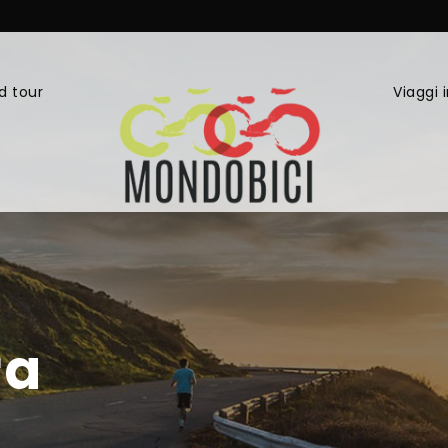
d tour
Viaggi 
ra