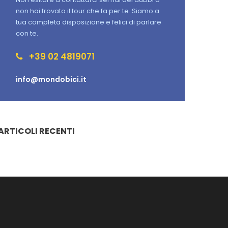
non hai trovato il tour che fa per te. Siamo a
tua completa disposizione e felici di parlare
con te.
+39 02 4819071
info@mondobici.it
ARTICOLI RECENTI