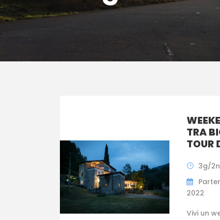
WEEKE
TRA BI
TOUR 
3g/2n
Parte
2022
Vivi un w