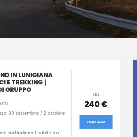
ND IN LUNIGIANA
CI E TREKKING ∣
DI GRUPPO
da
240 €
otti
nza: 30 settembre / 2 ottobre
VISUALIZZA
eek end indimenticabile tra