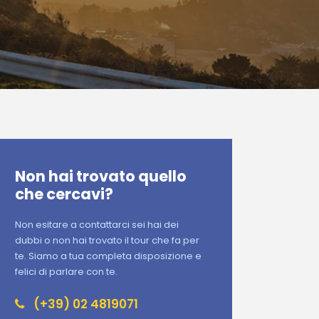
Non hai trovato quello
che cercavi?
Non esitare a contattarci sei hai dei
dubbi o non hai trovato il tour che fa per
te. Siamo a tua completa disposizione e
felici di parlare con te.
(+39) 02 4819071