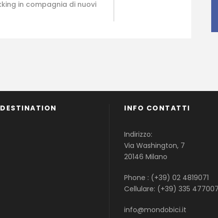
ekking in compagnia di nuovi
]
 DESTINATION
INFO CONTATTI
Famiglie
Indirizzo:
Gruppi
Via Washington, 7
Single
20146 Milano
Phone : (+39) 02 4819071
Cellulare: (+39) 335 47700
info@mondobici.it