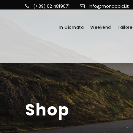
(+39) 02 4819071
info@mondobici.it
In Giornata
Weekend
Tailore
Shop