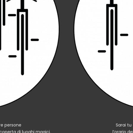
tre persone
Sarai tu 
scoperta di luoghi magici.
l’orario d