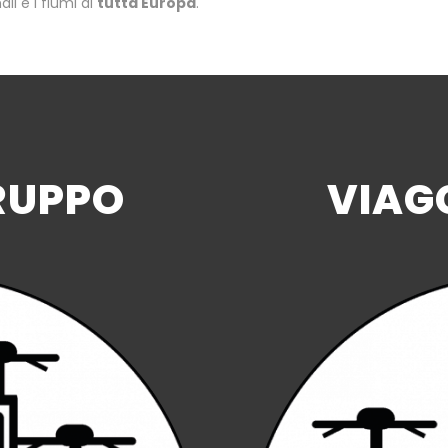
ali e i fiumi di
tutta Europa
.
GRUPPO
VIAGG