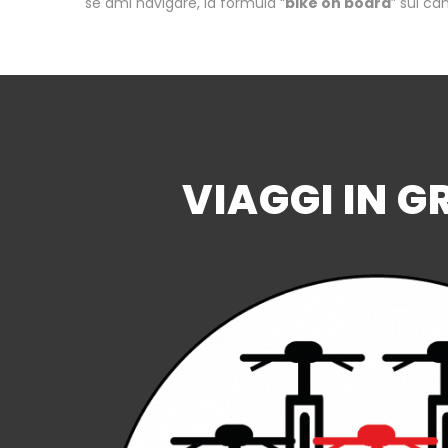
se ami navigare, la formula “
bike on board
” sui can
VIAGGI IN 