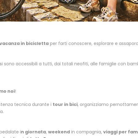
vacanza in bicicletta
per farti conoscere, esplorare e assaporar
si sono accessibili a tutti, dai totali neofiti, alle famiglie con 
amo noi
!
istenza tecnica durante i
tour in bici
, organizziamo pernottamenti 
a.
 pedalate i
n giornata
,
weekend
in compagnia,
viaggi per fami