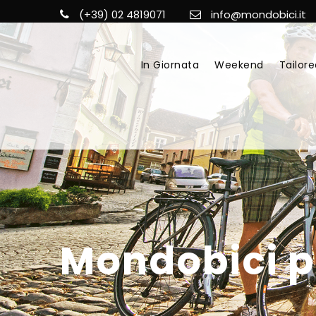
(+39) 02 4819071
info@mondobici.it
In Giornata
Weekend
Tailore
Mondobici p