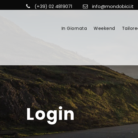
(+39) 02 4819071
info@mondobici.it
In Giornata
Weekend
Tailore
Login